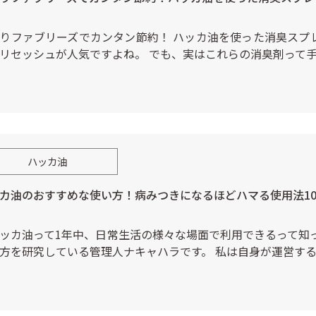
りファブリーズでカンタン節約！ ハッカ油を使った消臭スプ
B-Faith
リセッシュが人気ですよね。 でも、実はこれらの消臭剤って
About Us
ハッカ油
Blog
カ油のおすすめな使い方！病みつきになるほどハマる使用法1
Contact
ッカ油って1年中、日常生活の様々な場面で利用できるって知っ
方を研究している管理人ナキャハラです。 私は自身が運営す