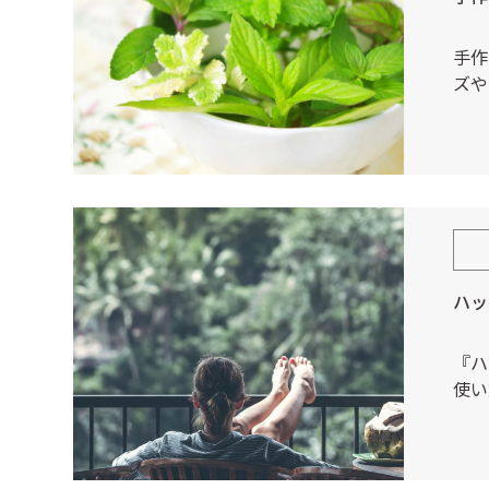
手作
ズや
ハッ
『ハ
使い